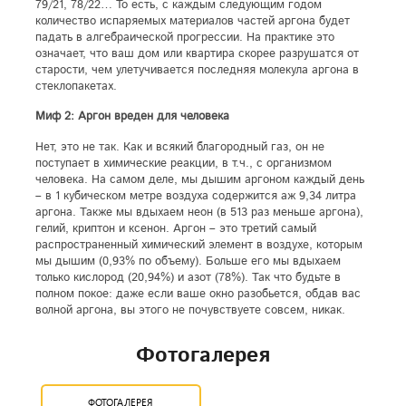
79/21, 78/22… То есть, с каждым следующим годом
количество испаряемых материалов частей аргона будет
падать в алгебраической прогрессии. На практике это
означает, что ваш дом или квартира скорее разрушатся от
старости, чем улетучивается последняя молекула аргона в
стеклопакетах.
Миф 2: Аргон вреден для человека
Нет, это не так. Как и всякий благородный газ, он не
поступает в химические реакции, в т.ч., с организмом
человека. На самом деле, мы дышим аргоном каждый день
– в 1 кубическом метре воздуха содержится аж 9,34 литра
аргона. Также мы вдыхаем неон (в 513 раз меньше аргона),
гелий, криптон и ксенон. Аргон – это третий самый
распространенный химический элемент в воздухе, которым
мы дышим (0,93% по объему). Больше его мы вдыхаем
только кислород (20,94%) и азот (78%). Так что будьте в
полном покое: даже если ваше окно разобьется, обдав вас
волной аргона, вы этого не почувствуете совсем, никак.
Фотогалерея
ФОТОГАЛЕРЕЯ