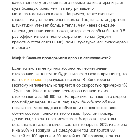
качественное утепление всего периметра квартиры играет
куда большую роль, чем газ внутри вашего
металлопластикового окна. Например, те же оконные
откосы – их утепление очень важно. Так, из-за стандартной
штукатурки утекает больше тепла, чем через сэндвич-
панели для пластиковых окон, которые способны быть в 3-5
раз эффективнее в плане сохранения тепла (будучи
грамотно установленными), чем штукатурка или гипсокартон
в склонах.
Миф 1: Сколько продержится аргон в стеклопакете?
Если только вы не купили абсолютно герметичный
стеклопакет (а в нем не будет никакого газа в принципе), то
ваш
стеклопакет
пропускает воздух. В обе стороны.
Поэтому наполнитель испаряется со скоростью примерно 1%
-2% в год. Итак, в теории весь аргон испарится из
стеклопакета за 50-100 лет. На практике, однако, это скорее
произойдет через 300-700 лет, ведь 1% -2% это общий
показатель межследового обмена, и не полностью весь
обмен состоит только из этого газа. Простой пример:
допустим, что за 10 лет исчезло 20% аргона. При этом
оставшаяся газовая смесь состоит теперь на 80% из аргона
и на 20% из воздуха. За следующий год испарится 80
частей из 100 аргона и 20 частей из 100 воздуха, а затем