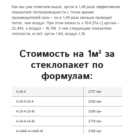
Как мы уже отметили выше, аргон в 1,49 раза эффективнее
показателя теплопроводности с точки зрения
производителей окон – он в 1,49 раза меньше проводит
тепло, чем воздух. При этом вязкость х 10-6 [Па·с] аргона –
22,493, а воздух – 18,158. У них следующие показатели
плотности, кг/м3: аргон 1,64, воздух 1,18.
Стоимость на 1
м²
за
стеклопакет по
формулам:
4-16-4
1737 грн
4-10-4-10-4
2336 грн
4-10-4-10-4I
2308 грн
4-14-4-14-4I
2778 грн
4-14AR-4-14AR-4І
2768 грн