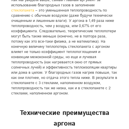
Как мы увидели выше, самый главный аргумент за
использование благородных газов в заполнении
стеклопакета
– это уменьшенная теплопроводность по
сравнению с обычным воздухом (даже будучи технически
очищенным и лишенным влаги). У аргона в 1,49 раза ниже
теплопроводность, чем у воздуха, или 0,67% от его
коэффициента. Следовательно, теоретические теплопотери
могут быть также меньше (конечно, не в полтора раза,
потому как это все-таки физика, а не математика). На
конечную величину теплопотерь стеклопакета с аргоном
влияет не только коэффициент теплопоглощения и
конвекции межоконной среды, но еще и лучевая
теплопроводность (как нагревается окно от прямых
солнечных лучей) и эффективность теплоизоляции квартиры
или дома в целом. У благородных газов нагрев повыше, так
как они плотнее, но отдача этого тепла ниже. В результате в
стеклопакете с 3 стеклами, наполненном воздухом,
теплопроводность так же низка, как и в стеклопакете с 2
стеклами, наполненном аргоном.
Технические преимущества
аргона