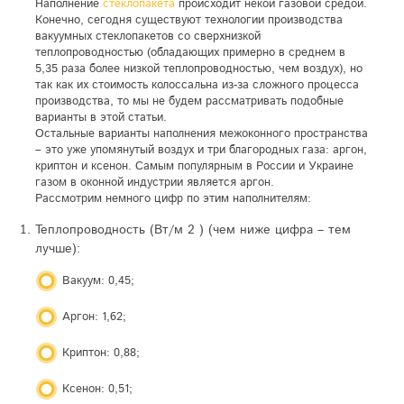
Наполнение
стеклопакета
происходит некой газовой средой.
Конечно, сегодня существуют технологии производства
вакуумных стеклопакетов со сверхнизкой
теплопроводностью (обладающих примерно в среднем в
5,35 раза более низкой теплопроводностью, чем воздух), но
так как их стоимость колоссальна из-за сложного процесса
производства, то мы не будем рассматривать подобные
варианты в этой статьи.
Остальные варианты наполнения межоконного пространства
– это уже упомянутый воздух и три благородных газа: аргон,
криптон и ксенон. Самым популярным в России и Украине
газом в оконной индустрии является аргон.
Рассмотрим немного цифр по этим наполнителям:
Теплопроводность (Вт/м 2 ) (чем ниже цифра – тем
лучше):
Вакуум: 0,45;
Аргон: 1,62;
Криптон: 0,88;
Ксенон: 0,51;