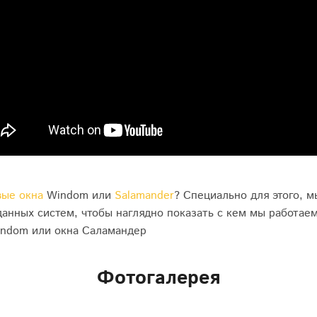
вые окна
Windom или
Salamander
? Специально для этого, м
данных систем, чтобы наглядно показать с кем мы работаем
indom или окна Саламандер
Фотогалерея