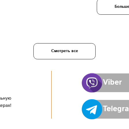
Больш
Смотреть все
Viber
льную
ерах!
Telegr